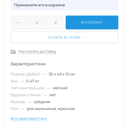
П
римените его в корзине
В КОРЗИНУ
КУПИТЬ В 1 КЛИК
Рассчитать доставку
Характеристики
Размер (ДхВхГ)
—
30 х 45 х 15 см
Вес
—
0.47 кг
Тип конструкции
—
мягкий
Грудная стяжка
—
нет
Размер
—
cредние
Пол
—
для мальчиков, мужской
Все характеристики