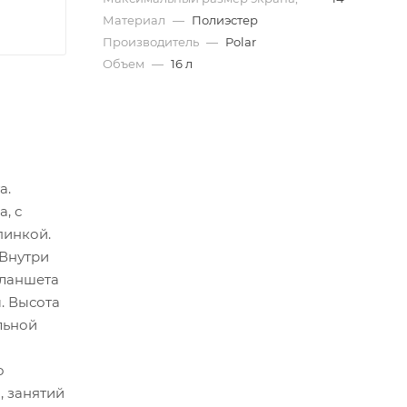
Материал
—
Полиэстер
Производитель
—
Polar
Объем
—
16 л
а.
, с
пинкой.
 Внутри
планшета
. Высота
льной
о
, занятий