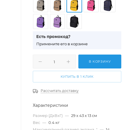
Есть промокод?
П
римените его в корзине
В КОРЗИНУ
КУПИТЬ В 1 КЛИК
Рассчитать доставку
Характеристики
Размер (ДхВхГ)
—
29 х 43 х 13 см
Вес
—
0.4 кг
Максимальный размер экрана, "
—
14