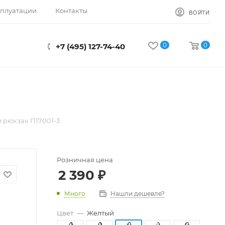
сплуатации
Контакты
ВОЙТИ
0
0
+7 (495) 127-74-40
 рюкзак П17001-3
Розничная цена
2 390
₽
Много
Нашли дешевле?
Цвет
—
Желтый