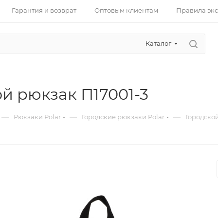
Гарантия и возврат
Оптовым клиентам
Правила эк
Каталог
й рюкзак П17001-3
—
—
—
Рюкзаки Polar
Городские рюкзаки Polar
Городской