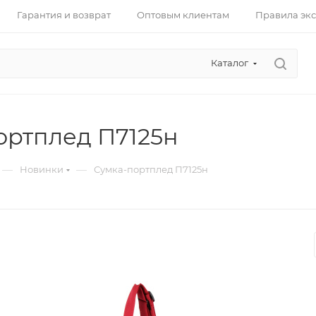
Гарантия и возврат
Оптовым клиентам
Правила эк
Каталог
ортплед П7125н
—
—
Новинки
Сумка-портплед П7125н