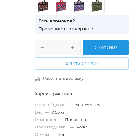
Есть промокод?
П
римените его в корзине
В КОРЗИНУ
КУПИТЬ В 1 КЛИК
Рассчитать доставку
Характеристики
Размер (ДхВхГ)
—
60 х 55 х 1 см
Вес
—
0.56 кг
Материал
—
Полиэстер
Производитель
—
Polar
Объем
—
4 л