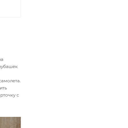
ра
 рубашек
самолета.
ить
рточку с