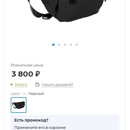
Розничная цена
3 800
₽
Много
Нашли дешевле?
Цвет
—
Черный
Есть промокод?
П
римените его в корзине