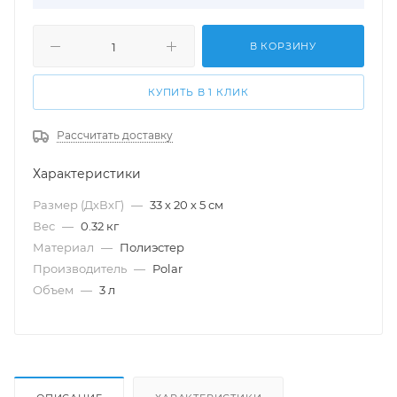
В КОРЗИНУ
КУПИТЬ В 1 КЛИК
Рассчитать доставку
Характеристики
Размер (ДхВхГ)
—
33 х 20 х 5 см
Вес
—
0.32 кг
Материал
—
Полиэстер
Производитель
—
Polar
Объем
—
3 л