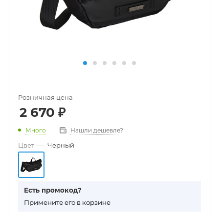
Розничная цена
2 670
₽
Много
Нашли дешевле?
Цвет
—
Черный
Есть промокод?
П
римените его в корзине