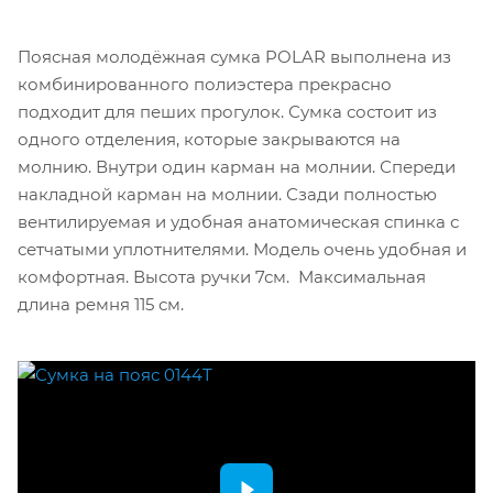
Поясная молодёжная сумка POLAR выполнена из
комбинированного полиэстера прекрасно
подходит для пеших прогулок. Сумка состоит из
одного отделения, которые закрываются на
молнию. Внутри один карман на молнии. Спереди
накладной карман на молнии. Сзади полностью
вентилируемая и удобная анатомическая спинка с
сетчатыми уплотнителями. Модель очень удобная и
комфортная. Высота ручки 7см. Максимальная
длина ремня 115 см.