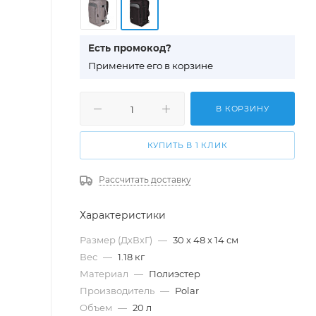
Есть промокод?
П
римените его в корзине
В КОРЗИНУ
КУПИТЬ В 1 КЛИК
Рассчитать доставку
Характеристики
Размер (ДхВхГ)
—
30 х 48 х 14 см
Вес
—
1.18 кг
Материал
—
Полиэстер
Производитель
—
Polar
Объем
—
20 л