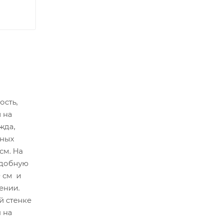
ость,
 на
жда,
ьных
см. На
удобную
 см и
ении.
й стенке
 на