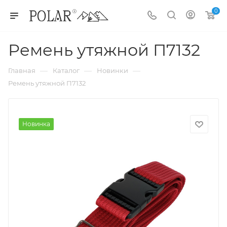
0
Ремень утяжной П7132
—
—
—
Главная
Каталог
Новинки
Ремень утяжной П7132
Новинка