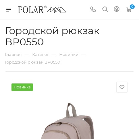
0
Городской рюкзак
ВР0550
—
—
—
Главная
Каталог
Новинки
Городской рюкзак ВР0550
Новинка