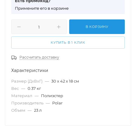
Есть промокод?
П
римените его в корзине
В КОРЗИНУ
КУПИТЬ В 1 КЛИК
Рассчитать доставку
Характеристики
Размер (ДхВхГ)
—
30 х 42 х 18 см
Вес
—
0.37 кг
Материал
—
Полиэстер
Производитель
—
Polar
Объем
—
23 л