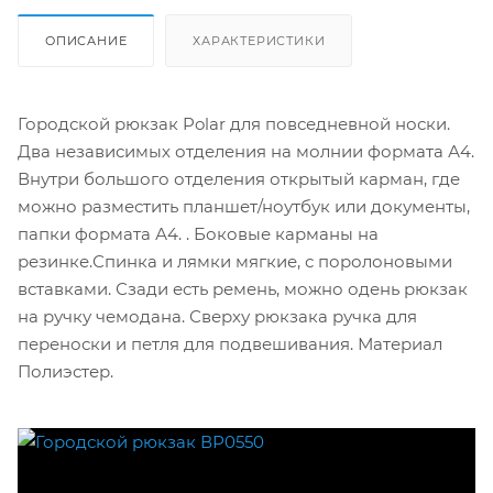
ОПИСАНИЕ
ХАРАКТЕРИСТИКИ
Городской рюкзак Polar для повседневной носки.
Два независимых отделения на молнии формата А4.
Внутри большого отделения открытый карман, где
можно разместить планшет/ноутбук или документы,
папки формата А4. . Боковые карманы на
резинке.Спинка и лямки мягкие, с поролоновыми
вставками. Сзади есть ремень, можно одень рюкзак
на ручку чемодана. Сверху рюкзака ручка для
переноски и петля для подвешивания. Материал
Полиэстер.