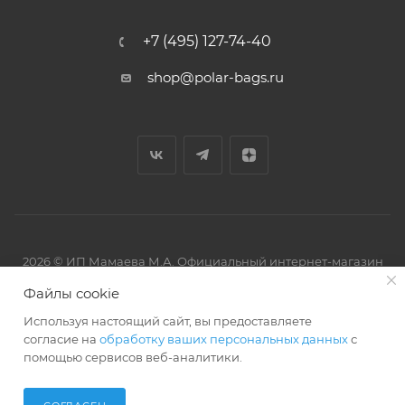
+7 (495) 127-74-40
shop@polar-bags.ru
2026 © ИП Мамаева М.А. Официальный интернет-магазин
торговой марки Polar.
Файлы cookie
Используя настоящий сайт, вы предоставляете
согласие на
обработку ваших персональных данных
с
помощью сервисов веб-аналитики.
Артмикс
Разработано в