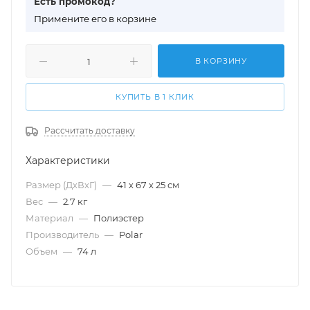
Есть промокод?
П
римените его в корзине
В КОРЗИНУ
КУПИТЬ В 1 КЛИК
Рассчитать доставку
Характеристики
Размер (ДхВхГ)
—
41 х 67 х 25 см
Вес
—
2.7 кг
Материал
—
Полиэстер
Производитель
—
Polar
Объем
—
74 л