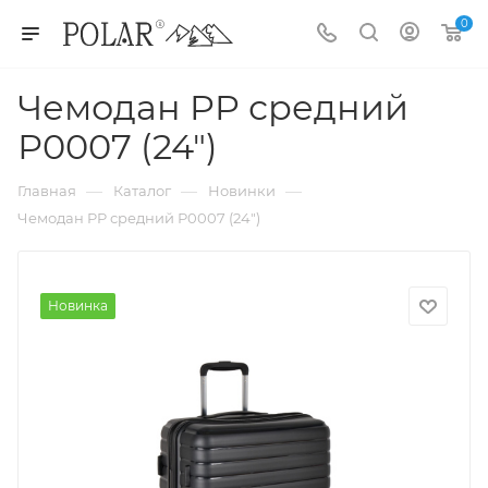
0
Чемодан PP средний
Р0007 (24")
—
—
—
Главная
Каталог
Новинки
Чемодан PP средний Р0007 (24")
Новинка