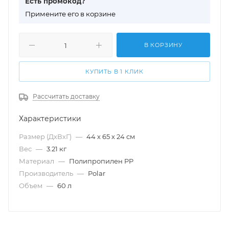
Есть промокод?
П
римените его в корзине
В КОРЗИНУ
КУПИТЬ В 1 КЛИК
Рассчитать доставку
Характеристики
Размер (ДхВхГ)
—
44 х 65 х 24 см
Вес
—
3.21 кг
Материал
—
Полипропилен PP
Производитель
—
Polar
Объем
—
60 л