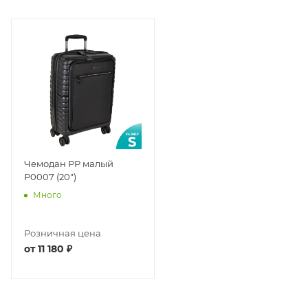
Чемодан PP малый
Р0007 (20")
Много
Розничная цена
от
11 180 ₽