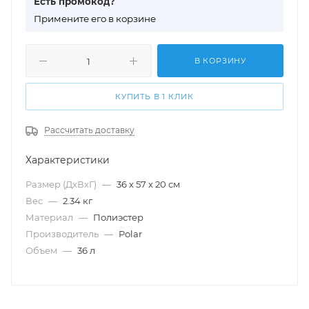
Есть промокод?
П
римените его в корзине
В КОРЗИНУ
КУПИТЬ В 1 КЛИК
Рассчитать доставку
Характеристики
Размер (ДхВхГ)
—
36 х 57 х 20 см
Вес
—
2.34 кг
Материал
—
Полиэстер
Производитель
—
Polar
Объем
—
36 л