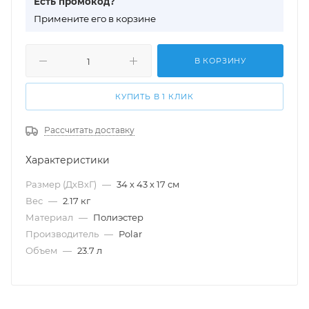
Есть промокод?
П
римените его в корзине
В КОРЗИНУ
КУПИТЬ В 1 КЛИК
Рассчитать доставку
Характеристики
Размер (ДхВхГ)
—
34 х 43 х 17 см
Вес
—
2.17 кг
Материал
—
Полиэстер
Производитель
—
Polar
Объем
—
23.7 л