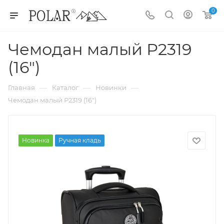
0
Чемодан малый Р2319
(16")
—
—
—
Главная
Каталог
Новинки
Чемодан малый Р2319 (16")
Новинка
Ручная кладь