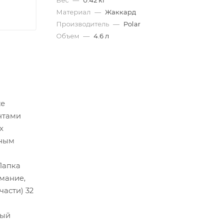
Вес
—
0.42 кг
Материал
—
Жаккард
Производитель
—
Polar
Объем
—
4.6 л
же
нтами
х
сным
Папка
мание,
части) 32
ный