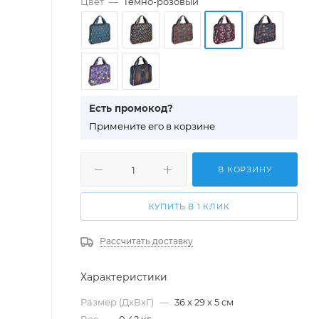
Цвет
—
Темно-розовый
Есть промокод?
П
римените его в корзине
В КОРЗИНУ
КУПИТЬ В 1 КЛИК
Рассчитать доставку
Характеристики
Размер (ДхВхГ)
—
36 х 29 х 5 см