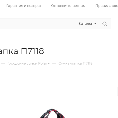
Гарантия и возврат
Оптовым клиентам
Правила эк
Каталог
апка П7118
—
—
Городские сумки Polar
Сумка-папка П7118