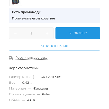
Есть промокод?
П
римените его в корзине
В КОРЗИНУ
КУПИТЬ В 1 КЛИК
Рассчитать доставку
Характеристики
Размер (ДхВхГ)
—
36 х 29 х 5 см
Вес
—
0.42 кг
Материал
—
Жаккард
Производитель
—
Polar
Объем
—
4.6 л