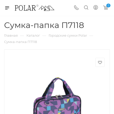
0
Сумка-папка П7118
—
—
—
Главная
Каталог
Городские сумки Polar
Сумка-папка П7118