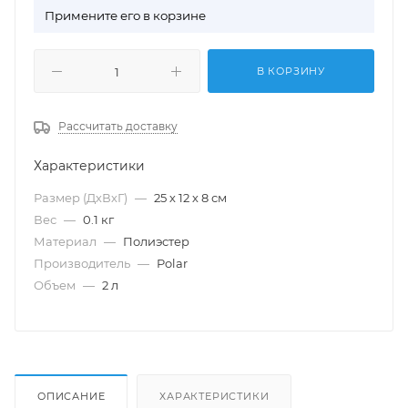
П
римените его в корзине
В КОРЗИНУ
Рассчитать доставку
Характеристики
Размер (ДхВхГ)
—
25 х 12 х 8 см
Вес
—
0.1 кг
Материал
—
Полиэстер
Производитель
—
Polar
Объем
—
2 л
ОПИСАНИЕ
ХАРАКТЕРИСТИКИ