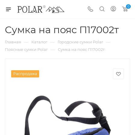
0
Сумка на пояс П17002т
—
—
—
Главная
Каталог
Городские сумки Polar
—
Поясные сумки Polar
Сумка на пояс П17002т
Распродажа