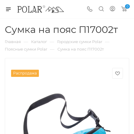
0
Сумка на пояс П17002т
—
—
—
Главная
Каталог
Городские сумки Polar
—
Поясные сумки Polar
Сумка на пояс П17002т
Распродажа