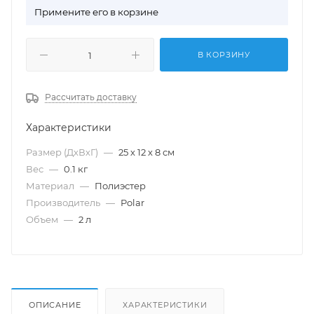
П
римените его в корзине
В КОРЗИНУ
Рассчитать доставку
Характеристики
Размер (ДхВхГ)
—
25 х 12 х 8 см
Вес
—
0.1 кг
Материал
—
Полиэстер
Производитель
—
Polar
Объем
—
2 л
ОПИСАНИЕ
ХАРАКТЕРИСТИКИ