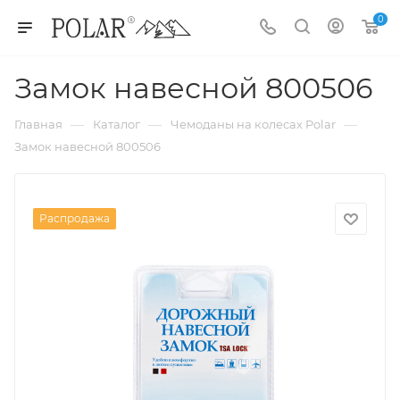
0
Замок навесной 800506
—
—
—
Главная
Каталог
Чемоданы на колесах Polar
Замок навесной 800506
Распродажа