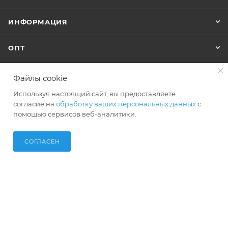
ИНФОРМАЦИЯ
ОПТ
Файлы cookie
+7 (495) 127-74-40
Используя настоящий сайт, вы предоставляете
согласие на
обработку ваших персональных данных
с
shop@polar-bags.ru
помощью сервисов веб-аналитики.
СОГЛАСЕН
2026 © ИП Мамаева М.А. Официальный интернет-магазин
торговой марки Polar.