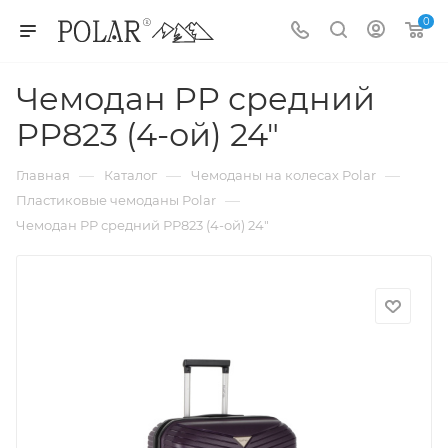
0
Чемодан PP средний
РР823 (4-ой) 24"
—
—
—
Главная
Каталог
Чемоданы на колесах Polar
—
Пластиковые чемоданы Polar
Чемодан PP средний РР823 (4-ой) 24"