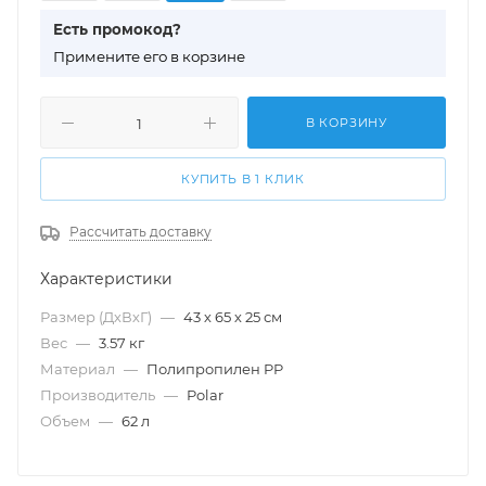
Есть промокод?
П
римените его в корзине
В КОРЗИНУ
КУПИТЬ В 1 КЛИК
Рассчитать доставку
Характеристики
Размер (ДхВхГ)
—
43 х 65 х 25 см
Вес
—
3.57 кг
Материал
—
Полипропилен PP
Производитель
—
Polar
Объем
—
62 л