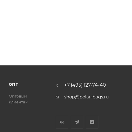
ОПТ
+7 (495) 127-74-40
Оптовым
shop@polar-bags.ru
клиентам