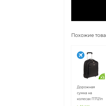
Похожие тов
Дорожная
сумка на
колесах П7121п