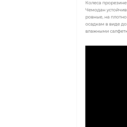
Колеса прорезине
Чемодан устойчиво
ровные, на плотно
осадкам в виде до
влажными салфетк