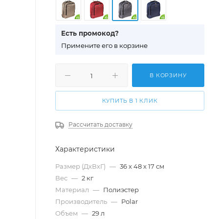
Есть промокод?
П
римените его в корзине
В КОРЗИНУ
КУПИТЬ В 1 КЛИК
Рассчитать доставку
Характеристики
Размер (ДхВхГ)
—
36 х 48 х 17 см
Вес
—
2 кг
Материал
—
Полиэстер
Производитель
—
Polar
Объем
—
29 л