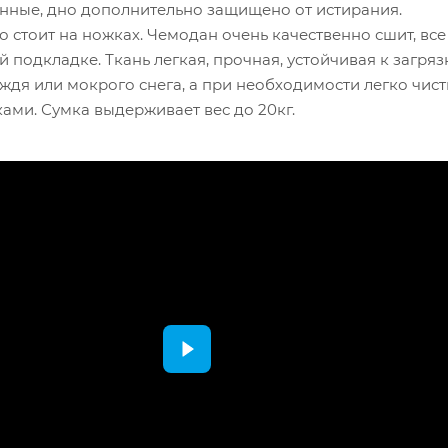
нные, дно дополнительно защищено от истирания.
 стоит на ножках. Чемодан очень качественно сшит, вс
й подкладке. Ткань легкая, прочная, устойчивая к загря
ждя или мокрого снега, а при необходимости легко чист
ами. Сумка выдерживает вес до 20кг.