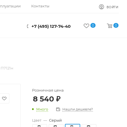
сплуатации
Контакты
ВОЙТИ
0
0
+7 (495) 127-74-40
 П7121н
Розничная цена
8 540
₽
Много
Нашли дешевле?
Цвет
—
Серый