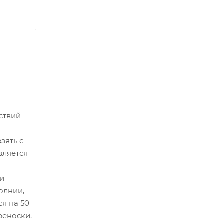
ствий
зять с
вляется
и
олнии,
ся на 50
реноски.