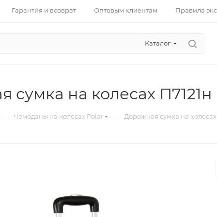
Гарантия и возврат
Оптовым клиентам
Правила эк
Каталог
 сумка на колесах П7121н
—
—
Чемоданы на колесах Polar
Дорожная сумка на колесах