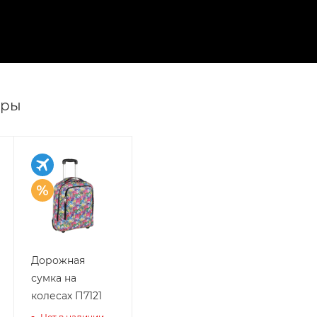
ары
Дорожная
сумка на
колесах П7121