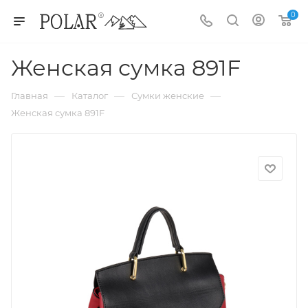
0
Женская сумка 891F
—
—
—
Главная
Каталог
Сумки женские
Женская сумка 891F