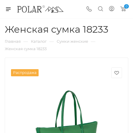
0
Женская сумка 18233
—
—
—
Главная
Каталог
Сумки женские
Женская сумка 18233
Распродажа