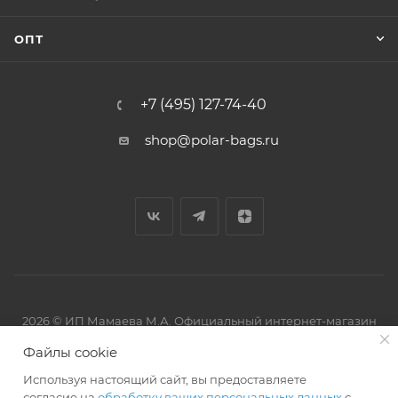
ОПТ
+7 (495) 127-74-40
shop@polar-bags.ru
2026 © ИП Мамаева М.А. Официальный интернет-магазин
торговой марки Polar.
Файлы cookie
Используя настоящий сайт, вы предоставляете
согласие на
обработку ваших персональных данных
с