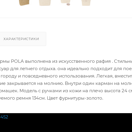
ХАРАКТЕРИСТИКИ
рмы POLA выполнена из искусственного рафия . Cтильн
уар для летнего отдыха. она идеально подходит для пое
 городу и повседневного использования. Легкая, вмести
ие закрывается на молнию. Внутри один карман на мол
машек. Модель с ручками из кожи на плечо высота 24 с
емого ремня 134см. Цвет фурнитуры-золото.