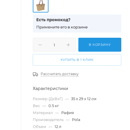
Есть промокод?
П
римените его в корзине
В КОРЗИНУ
КУПИТЬ В 1 КЛИК
Рассчитать доставку
Характеристики
Размер (ДхВхГ)
—
35 х 29 х 12 см
Вес
—
0.5 кг
Материал
—
Рафия
Производитель
—
Pola
Объем
—
12 л