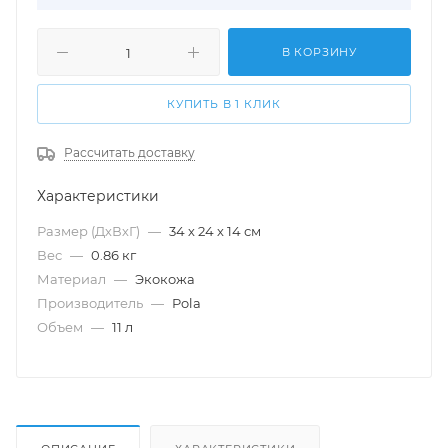
В КОРЗИНУ
КУПИТЬ В 1 КЛИК
Рассчитать доставку
Характеристики
Размер (ДхВхГ)
—
34 х 24 х 14 см
Вес
—
0.86 кг
Материал
—
Экокожа
Производитель
—
Pola
Объем
—
11 л