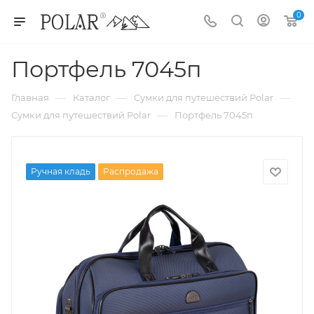
0
Портфель 7045п
—
—
—
Главная
Каталог
Сумки для путешествий Polar
—
Сумки для путешествий Polar
Портфель 7045п
Ручная кладь
Распродажа