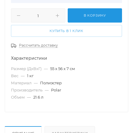
В КОРЗИНУ
КУПИТЬ В 1 КЛИК
Рассчитать доставку
Характеристики
Размер (ДхВхГ)
—
55 х 56 х 7 см
Вес
—
1 кг
Материал
—
Полиэстер
Производитель
—
Polar
Объем
—
21.6 л