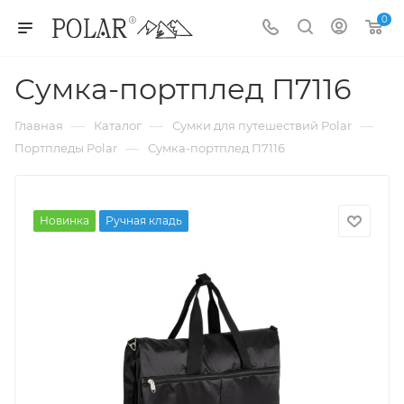
0
Сумка-портплед П7116
—
—
—
Главная
Каталог
Сумки для путешествий Polar
—
Портпледы Polar
Сумка-портплед П7116
Новинка
Ручная кладь