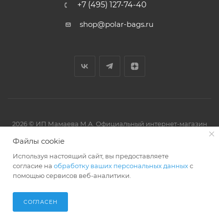
+7 (495) 127-74-40
shop@polar-bags.ru
2026 © ИП Мамаева М.А. Официальный интернет-магазин
торговой марки Polar.
Файлы cookie
Используя настоящий сайт, вы предоставляете
согласие на
обработку ваших персональных данных
с
помощью сервисов веб-аналитики.
Артмикс
Разработано в
СОГЛАСЕН