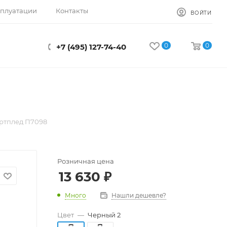
сплуатации
Контакты
ВОЙТИ
0
0
+7 (495) 127-74-40
ртплед П7098
Розничная цена
13 630
₽
Много
Нашли дешевле?
Цвет
—
Черный 2