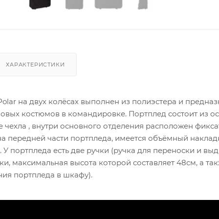
ХАРАКТЕРИСТИКИ
lar на двух колёсах выполнен из полиэстера и предна
ловых костюмов в командировке. Портплед состоит из о
 чехла , внутри основного отделения расположен фикс
на передней части портпледа, имеется объёмный накла
 У портпледа есть две ручки (ручка для переноски и вы
ки, максимальная высота которой составляет 48см, а та
ия портпледа в шкафу).