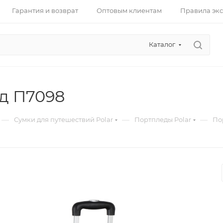
Гарантия и возврат
Оптовым клиентам
Правила эк
Каталог
д П7098
—
—
—
Сумки для путешествий Polar
Портпледы Polar
По