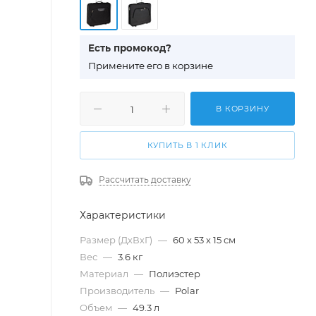
Есть промокод?
П
римените его в корзине
В КОРЗИНУ
КУПИТЬ В 1 КЛИК
Рассчитать доставку
Характеристики
Размер (ДхВхГ)
—
60 х 53 х 15 см
Вес
—
3.6 кг
Материал
—
Полиэстер
Производитель
—
Polar
Объем
—
49.3 л