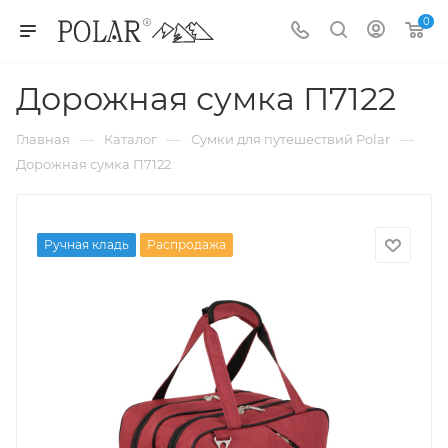
0
Дорожная сумка П7122
—
—
—
Главная
Каталог
Сумки для путешествий Polar
Дорожная сумка П7122
Ручная кладь
Распродажа