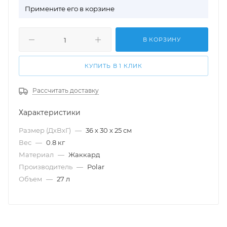
П
римените его в корзине
В КОРЗИНУ
КУПИТЬ В 1 КЛИК
Рассчитать доставку
Характеристики
Размер (ДхВхГ)
—
36 х 30 х 25 см
Вес
—
0.8 кг
Материал
—
Жаккард
Производитель
—
Polar
Объем
—
27 л