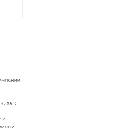
компании
чива к
При
емный,