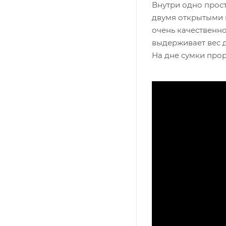
Внутри одно прос
двумя открытыми к
очень качественно
выдерживает вес до
На дне сумки прор