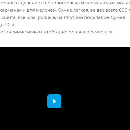
торное отделение с дополнительным карманом на молн
арманами для мелочей. Сумка легкая, ее вес всего 600 
 сшита, все швы ровные, на плотной подкладке. Сумка
 10 кг.
езиненные ножки, чтобы дно оставалось чистым.