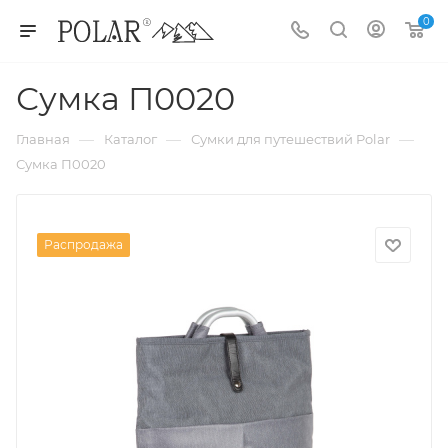
0
Сумка П0020
—
—
—
Главная
Каталог
Сумки для путешествий Polar
Сумка П0020
Распродажа