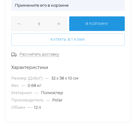
П
римените его в корзине
В КОРЗИНУ
КУПИТЬ В 1 КЛИК
Рассчитать доставку
Характеристики
Размер (ДхВхГ)
—
32 х 38 х 10 см
Вес
—
0.68 кг
Материал
—
Полиэстер
Производитель
—
Polar
Объем
—
12 л