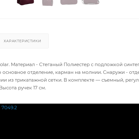
ХАРАКТЕРИСТИКИ
lar. Материал - Стеганый Полиестер с подложкой синте
 основное отделение, карман на молнии. Снаружи - отд
ии из трикатажной сетки. В комплекте — съемный, регу
Высота ручек 17 см.