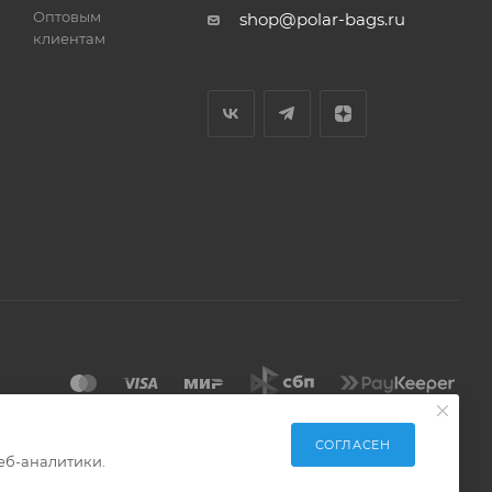
Оптовым
shop@polar-bags.ru
клиентам
СОГЛАСЕН
еб-аналитики.