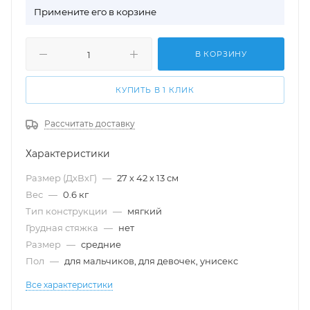
П
римените его в корзине
В КОРЗИНУ
КУПИТЬ В 1 КЛИК
Рассчитать доставку
Характеристики
Размер (ДхВхГ)
—
27 х 42 х 13 см
Вес
—
0.6 кг
Тип конструкции
—
мягкий
Грудная стяжка
—
нет
Размер
—
cредние
Пол
—
для мальчиков, для девочек, унисекс
Все характеристики