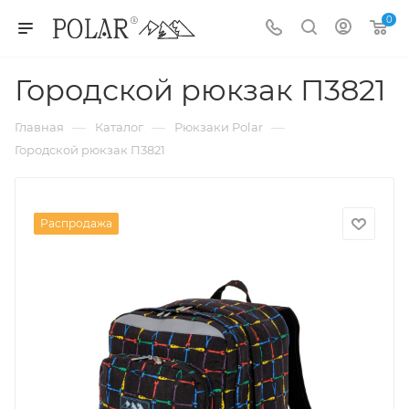
0
Городской рюкзак П3821
—
—
—
Главная
Каталог
Рюкзаки Polar
Городской рюкзак П3821
Распродажа