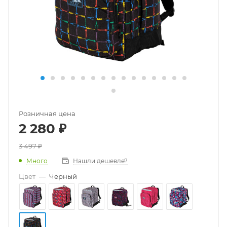
Розничная цена
2 280
₽
3 497
₽
Много
Нашли дешевле?
Цвет
—
Черный