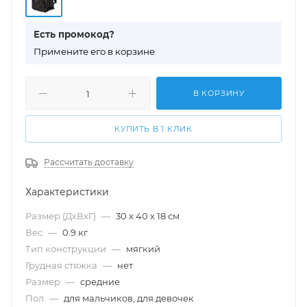
Есть промокод?
П
римените его в корзине
В КОРЗИНУ
КУПИТЬ В 1 КЛИК
Рассчитать доставку
Характеристики
Размер (ДхВхГ)
—
30 х 40 х 18 см
Вес
—
0.9 кг
Тип конструкции
—
мягкий
Грудная стяжка
—
нет
Размер
—
cредние
Пол
—
для мальчиков, для девочек