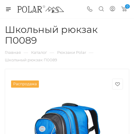
0
Школьный рюкзак
П0089
—
—
—
Главная
Каталог
Рюкзаки Polar
Школьный рюкзак П0089
Распродажа