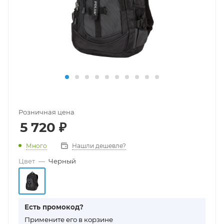
Розничная цена
5 720
₽
Много
Нашли дешевле?
Цвет
—
Черный
Есть промокод?
П
римените его в корзине