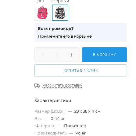
Цвет
—
Черный
Есть промокод?
П
римените его в корзине
В КОРЗИНУ
КУПИТЬ В 1 КЛИК
Рассчитать доставку
Характеристики
Размер (ДхВхГ)
—
29 х 38 х 11 см
Вес
—
0.44 кг
Материал
—
Полиэстер
Производитель
—
Polar