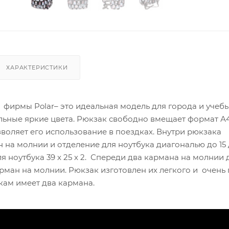
ХАРАКТЕРИСТИКИ
фирмы Polar– это идеальная модель для города и учебы
льные яркие цвета. Рюкзак свободно вмещает формат А4
воляет его использование в поездках. Внутри рюкзака
 на молнии и отделение для ноутбука диагональю до 15
я ноутбука 39 x 25 x 2. Спереди два кармана на молнии 
рман на молнии. Рюкзак изготовлен их легкого и очень
кам имеет два кармана.