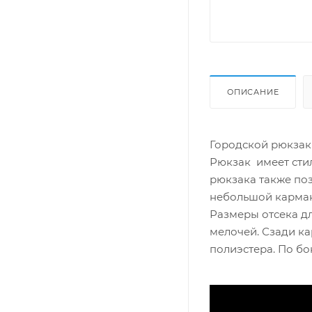
ОПИСАНИЕ
Городской рюкзак 
Рюкзак имеет сти
рюкзака также поз
небольшой карман
Размеры отсека дл
мелочей. Сзади ка
полиэстера. По бо