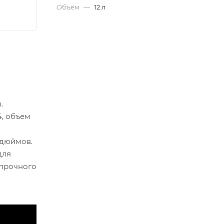
Объем
—
12 л
.
, объем
 дюймов.
для
 прочного