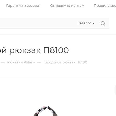
Гарантия и возврат
Оптовым клиентам
Правила эк
Каталог
ой рюкзак П8100
—
—
Рюкзаки Polar
Городской рюкзак П8100