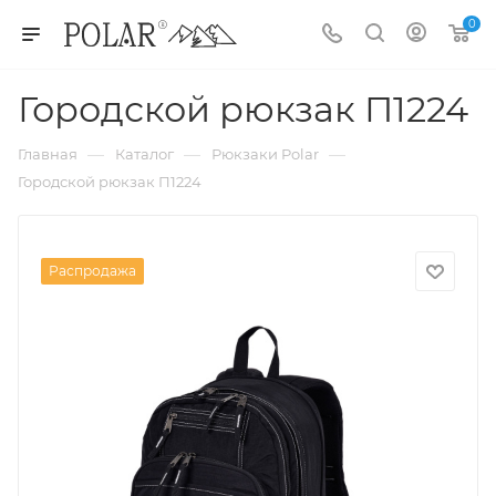
0
Городской рюкзак П1224
—
—
—
Главная
Каталог
Рюкзаки Polar
Городской рюкзак П1224
Распродажа