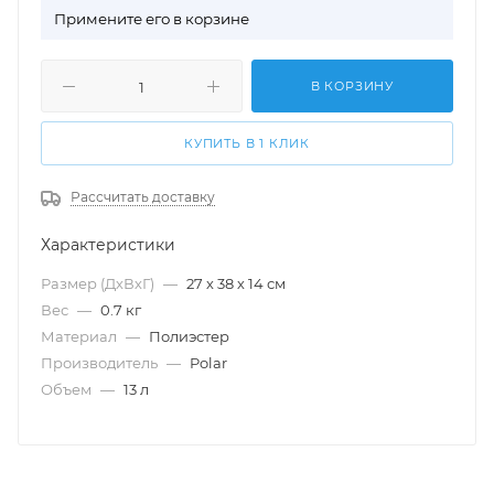
П
римените его в корзине
В КОРЗИНУ
КУПИТЬ В 1 КЛИК
Рассчитать доставку
Характеристики
Размер (ДхВхГ)
—
27 х 38 х 14 см
Вес
—
0.7 кг
Материал
—
Полиэстер
Производитель
—
Polar
Объем
—
13 л