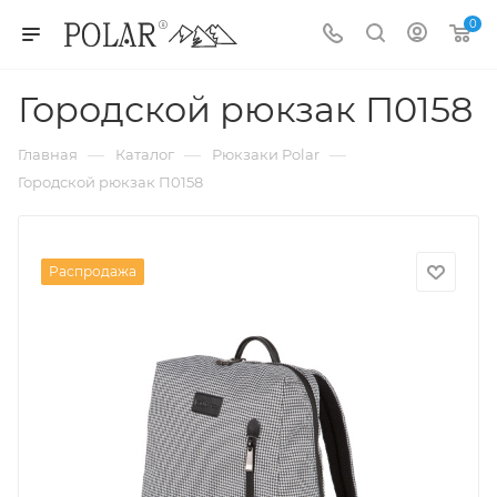
0
Городской рюкзак П0158
—
—
—
Главная
Каталог
Рюкзаки Polar
Городской рюкзак П0158
Распродажа