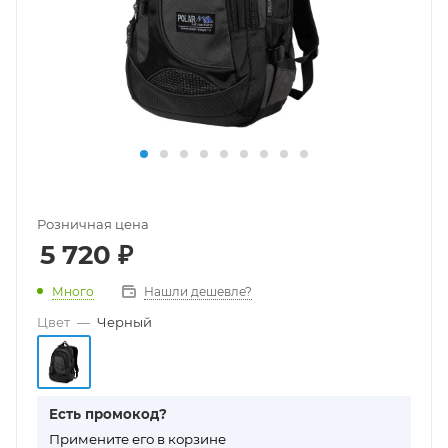
Розничная цена
5 720
₽
Много
Нашли дешевле?
Цвет
—
Черный
Есть промокод?
П
римените его в корзине