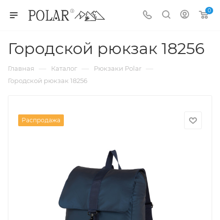
0
Городской рюкзак 18256
—
—
—
Главная
Каталог
Рюкзаки Polar
Городской рюкзак 18256
Распродажа