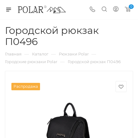
0
Городской рюкзак
П0496
—
—
—
Главная
Каталог
Рюкзаки Polar
—
Городские рюкзаки Polar
Городской рюкзак П0496
Распродажа