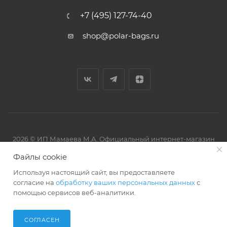
+7 (495) 127-74-40
shop@polar-bags.ru
2026 © ИП Мамаева М.А. Официальный интернет-магазин
торговой марки Polar.
Файлы cookie
Используя настоящий сайт, вы предоставляете
согласие на
обработку ваших персональных данных
с
помощью сервисов веб-аналитики.
Артмикс
Разработано в
СОГЛАСЕН