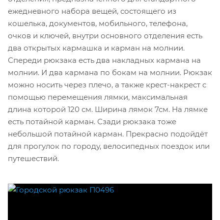
ежедневного набора вещей, состоящего из
кошелька, документов, мобильного, телефона,
очков и ключей, внутри основного отделения есть
два открытых кармашка и карман на молнии.
Спереди рюкзака есть два накладных кармана на
молнии. И два кармана по бокам на молнии. Рюкзак
можно носить через плечо, а также крест-накрест с
помощью перемещения лямки, максимальная
длина которой 120 см. Ширина лямок 7см. На лямке
есть потайной карман. Сзади рюкзака тоже
небольшой потайной карман. Прекрасно подойдёт
для прогулок по городу, велосипедных поездок или
путешествий.