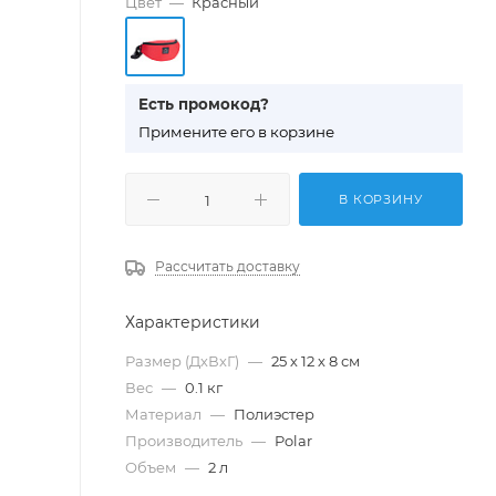
Цвет
—
Красный
Есть промокод?
П
римените его в корзине
В КОРЗИНУ
Рассчитать доставку
Характеристики
Размер (ДхВхГ)
—
25 х 12 х 8 см
Вес
—
0.1 кг
Материал
—
Полиэстер
Производитель
—
Polar
Объем
—
2 л