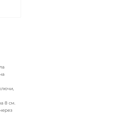
ла
на
ключи,
а 8 см.
 через