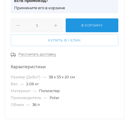
Есть промокод?
П
римените его в корзине
В КОРЗИНУ
КУПИТЬ В 1 КЛИК
Рассчитать доставку
Характеристики
Размер (ДхВхГ)
—
38 х 53 х 20 см
Вес
—
2.06 кг
Материал
—
Полиэстер
Производитель
—
Polar
Объем
—
36 л