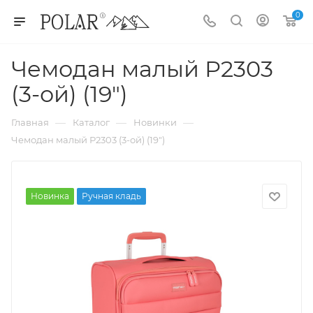
0
Чемодан малый Р2303
(3-ой) (19")
—
—
—
Главная
Каталог
Новинки
Чемодан малый Р2303 (3-ой) (19")
Новинка
Ручная кладь