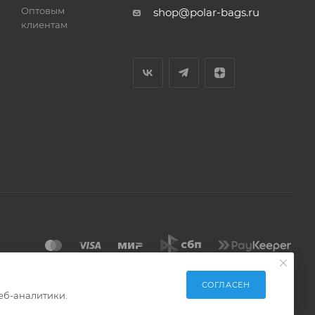
Оптовым
shop@polar-bags.ru
клиентам
СОГЛАСЕН
еб-аналитики.