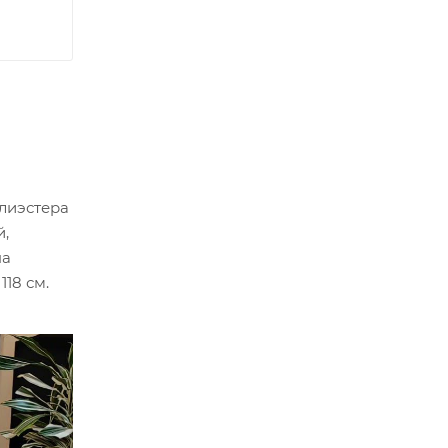
лиэстера
й,
на
18 см.