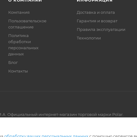
О КОМПАНИИ
ИНФОРМАЦИЯ
Компания
Доставка и оплата
Пользовательское
Гарантия и возврат
соглашение
Правила эксплуатации
Политика
Технологии
обработки
персональных
данных
Блог
Контакты
.А. Официальный интернет-магазин торговой марки Polar.
Артмикс
на
обработку ваших персональных данных
с помощью сервисов в