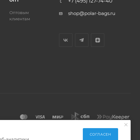
ОПТ
+7 (495) 127-74-40
Оптовым
shop@polar-bags.ru
клиентам
СОГЛАСЕН
еб-аналитики.