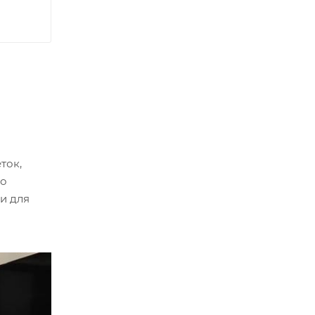
ток,
но
ки для