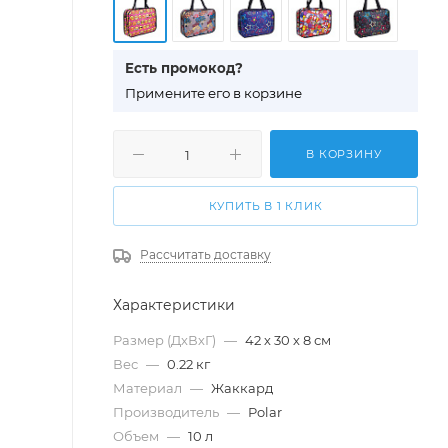
Есть промокод?
П
римените его в корзине
В КОРЗИНУ
КУПИТЬ В 1 КЛИК
Рассчитать доставку
Характеристики
Размер (ДхВхГ)
—
42 х 30 х 8 см
Вес
—
0.22 кг
Материал
—
Жаккард
Производитель
—
Polar
Объем
—
10 л