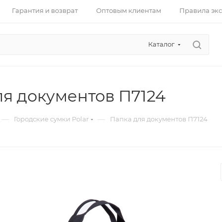
Гарантия и возврат
Оптовым клиентам
Правила эк
Каталог
ля документов П7124
—
—
Городские сумки Polar
Папка для документов П7124