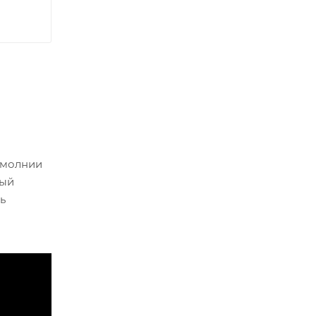
 молнии
ный
ь