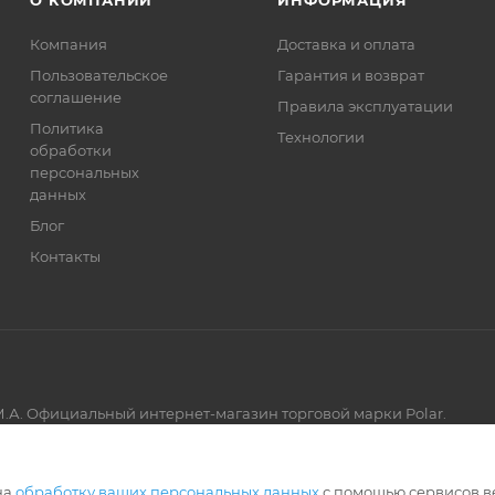
О КОМПАНИИ
ИНФОРМАЦИЯ
Компания
Доставка и оплата
Пользовательское
Гарантия и возврат
соглашение
Правила эксплуатации
Политика
Технологии
обработки
персональных
данных
Блог
Контакты
.А. Официальный интернет-магазин торговой марки Polar.
Артмикс
на
обработку ваших персональных данных
с помощью сервисов в