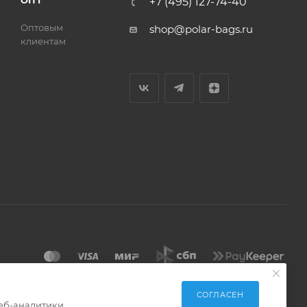
ОПТ
+7 (495) 127-74-40
Оптовым
shop@polar-bags.ru
клиентам
СОГЛАСЕН
еб-аналитики.