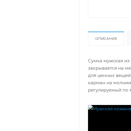
ОПИСАНИЕ
Сумка мужская из
закрывается на м
для ценных вещей
карман на молнии,
регулируемый по 