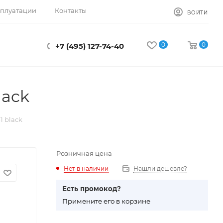
сплуатации
Контакты
ВОЙТИ
0
0
+7 (495) 127-74-40
lack
1 black
Розничная цена
Нет в наличии
Нашли дешевле?
Есть промокод?
П
римените его в корзине