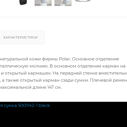
ХАРАКТЕРИСТИКИ
 натуральной кожи фирмы Polar. Основное отделение
еталлическую молнию. В основном отделении карман на
 и открытый кармашек. На передней стенке вместитель
 а также открытый карман сзади сумки. Плечевой ремен
максимальной длине 147 см.