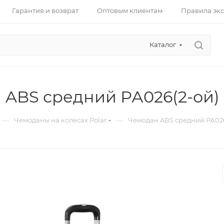
Гарантия и возврат
Оптовым клиентам
Правила эк
Каталог
ABS средний РА026(2-ой) 
—
—
Чемоданы на колесах Polar
Чемодан ABS средний РА026