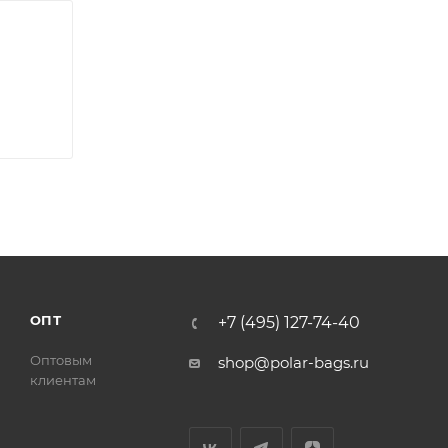
ОПТ
+7 (495) 127-74-40
Оптовым
shop@polar-bags.ru
клиентам