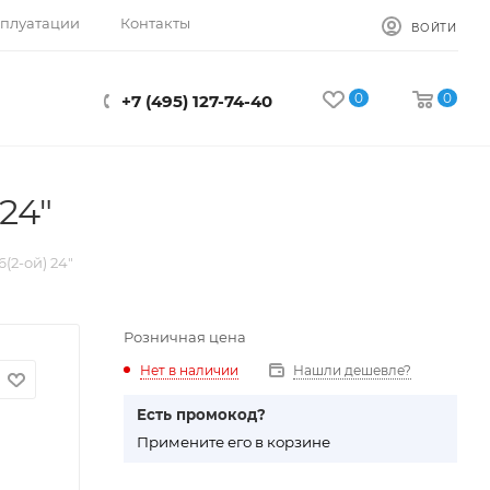
сплуатации
Контакты
ВОЙТИ
0
0
+7 (495) 127-74-40
24"
(2-ой) 24"
Розничная цена
Нет в наличии
Нашли дешевле?
Есть промокод?
П
римените его в корзине