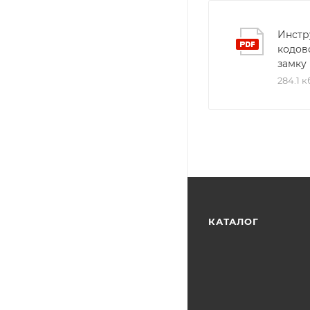
Инстр
кодов
замку
284.1 к
КАТАЛОГ