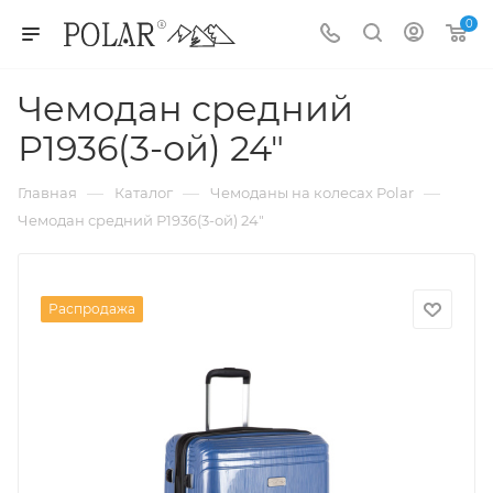
0
Чемодан средний
Р1936(3-ой) 24"
—
—
—
Главная
Каталог
Чемоданы на колесах Polar
Чемодан средний Р1936(3-ой) 24"
Распродажа