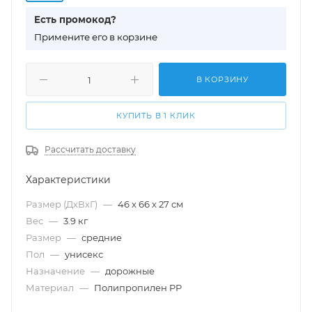
Есть промокод?
П
римените его в корзине
В КОРЗИНУ
КУПИТЬ В 1 КЛИК
Рассчитать доставку
Характеристики
Размер (ДхВхГ)
—
46 х 66 х 27 см
Вес
—
3.9 кг
Размер
—
cредние
Пол
—
унисекс
Назначение
—
дорожные
Материал
—
Полипропилен PP