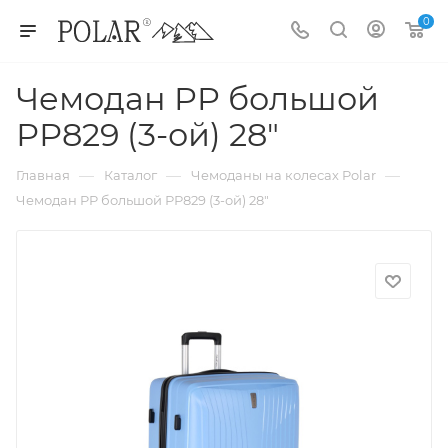
0
Чемодан PP большой
РР829 (3-ой) 28"
—
—
—
Главная
Каталог
Чемоданы на колесах Polar
Чемодан PP большой РР829 (3-ой) 28"