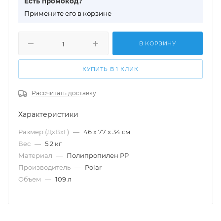
Есть промокод?
П
римените его в корзине
В КОРЗИНУ
КУПИТЬ В 1 КЛИК
Рассчитать доставку
Характеристики
Размер (ДхВхГ)
—
46 х 77 х 34 см
Вес
—
5.2 кг
Материал
—
Полипропилен PP
Производитель
—
Polar
Объем
—
109 л