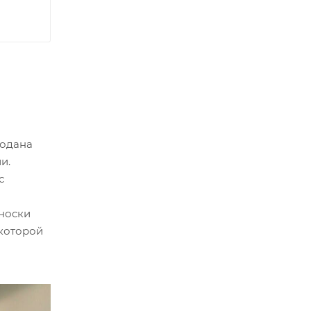
модана
и.
с
еноски
 которой