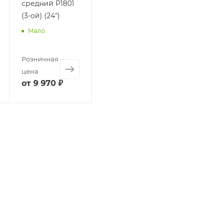
средний Р1801
(3-ой) (24")
Мало
Розничная
цена
от
9 970 ₽