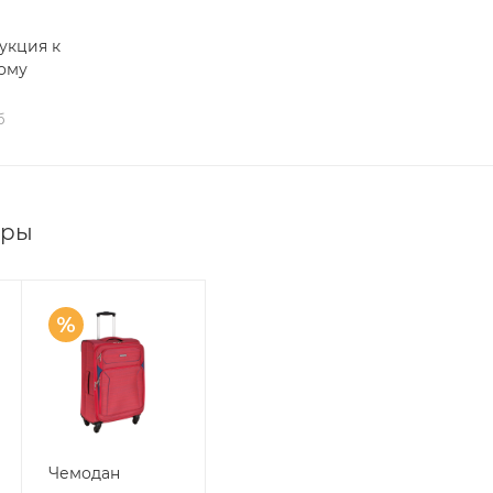
укция к
ому
б
ары
Чемодан