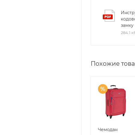
Инстр
кодов
замку
284.1 к
Похожие тов
Чемодан