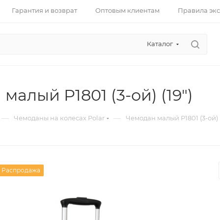
Гарантия и возврат
Оптовым клиентам
Правила эк
Каталог
малый Р1801 (3-ой) (19")
—
—
Чемоданы на колесах Polar
Чемодан малый Р1801 (3-ой) (
Распродажа