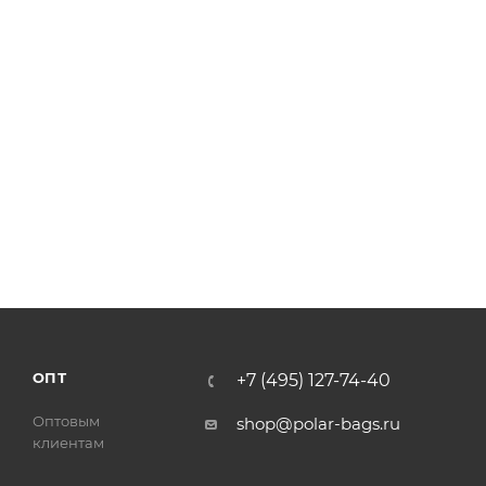
ОПТ
+7 (495) 127-74-40
Оптовым
shop@polar-bags.ru
клиентам