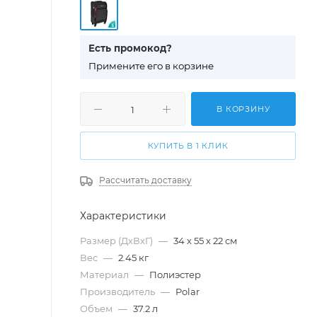
Есть промокод?
П
римените его в корзине
В КОРЗИНУ
КУПИТЬ В 1 КЛИК
Рассчитать доставку
Характеристики
Размер (ДхВхГ)
—
34 х 55 х 22 см
Вес
—
2.45 кг
Материал
—
Полиэстер
Производитель
—
Polar
Объем
—
37.2 л