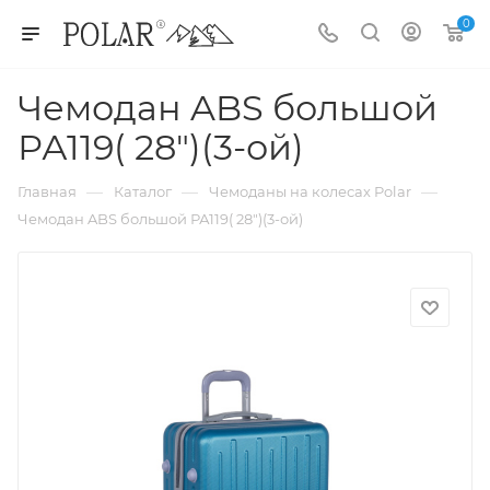
0
Чемодан ABS большой
РА119( 28")(3-ой)
—
—
—
Главная
Каталог
Чемоданы на колесах Polar
Чемодан ABS большой РА119( 28")(3-ой)